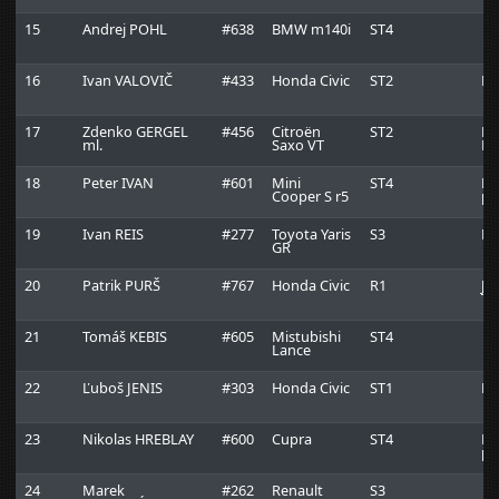
15
Andrej POHL
#638
BMW m140i
ST4
16
Ivan VALOVIČ
#433
Honda Civic
ST2
Ra
17
Zdenko GERGEL
#456
Citroën
ST2
Ma
ml.
Saxo VT
Ra
18
Peter IVAN
#601
Mini
ST4
Ku
Cooper S r5
pa
19
Ivan REIS
#277
Toyota Yaris
S3
Pa
GR
20
Patrik PURŠ
#767
Honda Civic
R1
JA
Te
21
Tomáš KEBIS
#605
Mistubishi
ST4
Lance
22
Ľuboš JENIS
#303
Honda Civic
ST1
Ra
23
Nikolas HREBLAY
#600
Cupra
ST4
Ku
pa
24
Marek
#262
Renault
S3