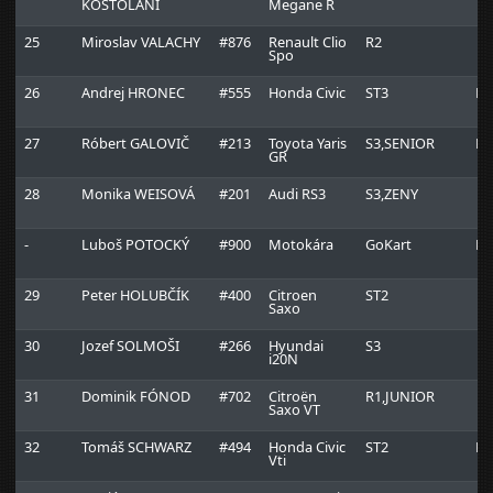
KOSTOLÁNI
Megane R
25
Miroslav VALACHY
#876
Renault Clio
R2
Spo
26
Andrej HRONEC
#555
Honda Civic
ST3
D-
27
Róbert GALOVIČ
#213
Toyota Yaris
S3,SENIOR
D-
GR
28
Monika WEISOVÁ
#201
Audi RS3
S3,ZENY
-
Luboš POTOCKÝ
#900
Motokára
GoKart
Dt
29
Peter HOLUBČÍK
#400
Citroen
ST2
Saxo
30
Jozef SOLMOŠI
#266
Hyundai
S3
i20N
31
Dominik FÓNOD
#702
Citroën
R1,JUNIOR
Saxo VT
32
Tomáš SCHWARZ
#494
Honda Civic
ST2
Ri
Vti