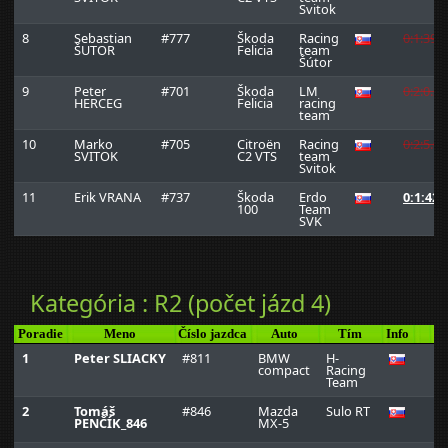
Svitok
8
Sebastian
#777
Škoda
Racing
0:1:39.
ŠUTOR
Felicia
team
Šútor
9
Peter
#701
Škoda
LM
0:2:0.2
HERCEG
Felicia
racing
team
10
Marko
#705
Citroën
Racing
0:2:5.0
SVITOK
C2 VTS
team
Svitok
11
Erik VRANA
#737
Škoda
Erdo
0:1:42.
100
Team
SVK
Kategória : R2 (počet jázd 4)
Poradie
Meno
Číslo jazdca
Auto
Tím
Info
1
Peter SLIACKY
#811
BMW
H-
0
compact
Racing
Team
2
Tomáš
#846
Mazda
Sulo RT
0
PENČÍK_846
MX-5