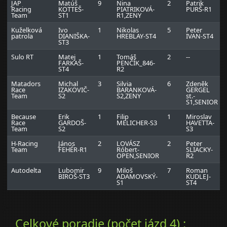
JAP
Matúš
9
Nina
2
Patrik
Racing
KOTTEŠ-
PIATRIKOVÁ-
PURŠ-R1
Team
ST1
R1,ZENY
Kuželková
Ivo
1
Nikolas
5
Peter
patrola
DIANIŠKA-
HREBLAY-ST4
IVAN-ST4
ST3
Sulo RT
Matej
1
Tomáš
2
--
FARKAŠ-
PENČÍK_846-
ST4
R2
Matadors
Michal
3
Silvia
6
Zdeněk
Race
IZAKOVIČ-
BARANKOVÁ-
GERGEL
Team
S2
S2,ZENY
st.-
S1,SENIOR
Because
Erik
1
Filip
1
Miroslav
Race
GARDOŠ-
MELICHER-S3
HAVETTA-
Team
S2
S3
H-Racing
János
2
LOVÁSZ
2
Peter
Team
FEHÉR-R1
Róbert-
SLIACKY-
OPEN,SENIOR
R2
Autodelta
Lubomir
9
Miloš
7
Roman
BIROŠ-ST3
ADAMOVSKÝ-
KUDLEJ-
S1
ST4
Celkové poradie (počet jázd 4) :