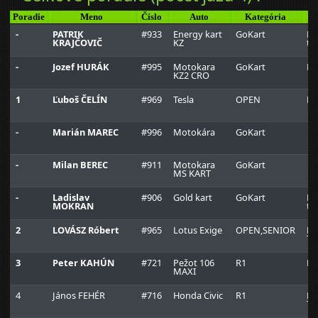
Poradie
Meno
Číslo
Auto
Kategória
-
PATRIK
#933
Energy kart
GoKart
LM
KRAJČOVIČ
KZ
te
-
Jozef HURÁK
#995
Motokara
GoKart
HR
KZ2 CRO
1
Ľuboš ČELÍN
#969
Tesla
OPEN
D-
-
Marián MAREC
#996
Motokára
GoKart
-
Milan BEREC
#911
Motokara
GoKart
MS KART
-
Ladislav
#906
Gold kart
GoKart
LM
MOKRAN
te
2
LOVÁSZ Róbert
#965
Lotus Exige
OPEN,SENIOR
H-
Te
3
Peter KAHÚN
#721
Pežot 106
R1
Ra
MAXI
4
János FEHÉR
#716
Honda Civic
R1
H-
Te