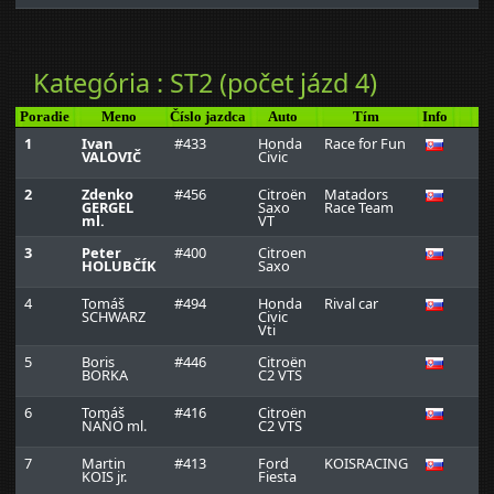
Kategória : ST2 (počet jázd 4)
Poradie
Meno
Číslo jazdca
Auto
Tím
Info
J
1
Ivan
#433
Honda
Race for Fun
0:
VALOVIČ
Civic
2
Zdenko
#456
Citroën
Matadors
0:
GERGEL
Saxo
Race Team
ml.
VT
3
Peter
#400
Citroen
0:
HOLUBČÍK
Saxo
4
Tomáš
#494
Honda
Rival car
0:
SCHWARZ
Civic
Vti
5
Boris
#446
Citroën
0:
BORKA
C2 VTS
6
Tomáš
#416
Citroën
0:
NAŇO ml.
C2 VTS
7
Martin
#413
Ford
KOISRACING
0:
KOIS jr.
Fiesta