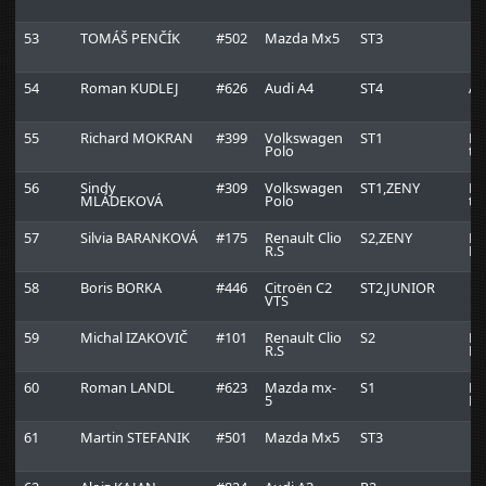
53
TOMÁŠ PENČÍK
#502
Mazda Mx5
ST3
54
Roman KUDLEJ
#626
Audi A4
ST4
Au
55
Richard MOKRAN
#399
Volkswagen
ST1
Lm
Polo
te
56
Sindy
#309
Volkswagen
ST1,ZENY
Lm
MLÁDEKOVÁ
Polo
te
57
Silvia BARANKOVÁ
#175
Renault Clio
S2,ZENY
Ma
R.S
Ra
58
Boris BORKA
#446
Citroën C2
ST2,JUNIOR
VTS
59
Michal IZAKOVIČ
#101
Renault Clio
S2
Ma
R.S
Ra
60
Roman LANDL
#623
Mazda mx-
S1
Be
5
Ra
61
Martin STEFANIK
#501
Mazda Mx5
ST3