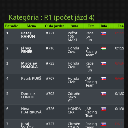
Kategória : R1 (počet jázd 4)
Poradie
Meno
Číslo jazdca
Auto
Tím
Info
Jazda
1
Peter
#721
Pežot
Race
0:1:29.
KAHÚN
106
for
MAXI
Fun
2
János
#716
Honda
H-
0:1:29.
FEHÉR
Civic
Racing
Team
3
Miroslav
#733
Honda
Race
0:1:34.
HOMOLA
Civic
for
Fun
4
Patrik PURŠ
#767
Honda
JAP
0:1:34.
Civic
Racing
Team
5
Dominik
#702
Citroën
0:1:37.
FÓNOD
Saxo
VT
6
Nina
#726
HONDA
JAP
0:1:36.
PIATRIKOVÁ
CRX
Racing
Team
7
Juraj
#727
Citroën
Racing
DNF
SVITOK
C2 VTS
team