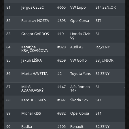
81
Jerguš CELEC
#665
VW Lupo
ST4,SENIOR
82
Rastislav HOZZA
#393
Opel Corsa
ST1
Fa
Fu
83
Gregor GARDOŠ
#19
Honda Civic
S1
6g
84
Katarína
#828
Audi A3
R2,ZENY
KRAJČOVIČOVÁ
85
Jakub LÍŠKA
#259
VW Golf 5
S3,JUNIOR
86
Marta HAVETTA
#2
Toyota Yaris
S1,ZENY
87
Miloš
#147
Alfa Romeo
S1
Au
ADAMOVSKÝ
147
88
Karol KECSKÉS
#397
Škoda 125
ST1
89
Michal KISS
#382
Opel Corsa
ST1
Fa
Fu
90
Radka
#105
Renault
S2,ZENY
Ra