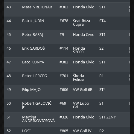
43
Matej VRETENÁR
#363
Honda Civic
ST1
Ce
Ra
44
Patrik JUDIN
#678
Seat Ibiza
ST4
Cupra
45
Peter RAFAJ
#9
Honda Civic
ST1
E
46
Erik GARDOŠ
#114
Honda
S2
Be
S2000
Ra
47
Laco KONYA
#383
Honda Civic
ST1
Ri
48
Peter HERCEG
#701
Škoda
R1
LM
Felicia
te
49
Filip MAJO
#606
VW Golf 6R
ST4
50
Róbert GALOVIČ
#69
VW Lupo
S1
D-
jr.
Gti
51
Martina
#326
Honda Civic
ST1,ZENY
ANDRÍKOVICSOVÁ
52
LOSI
#805
VW Golf IV
R2