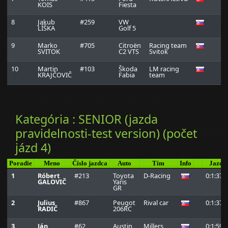
KOIS
Fiesta
8
Jakub
#259
VW
0:
LÍŠKA
Golf 5
9
Marko
#705
Citroën
Racing team
0:
SVITOK
C2 VTS
Svitok
10
Martin
#103
Škoda
LM racing
0:
KRAJČOVIČ
Fabia
team
Kategória : SENIOR (jazda
pravidelnosti-test version) (počet
jázd 4)
Poradie
Meno
Číslo jazdca
Auto
Tím
Info
Jazda
1
Róbert
#213
Toyota
D-Racing
0:1:37.
GALOVIČ
Yaris
GR
2
Julius
#867
Peugot
Rival car
0:1:37.
RADIČ
206RC
3
Ján
#62
Austin
Millers
0:1:59.