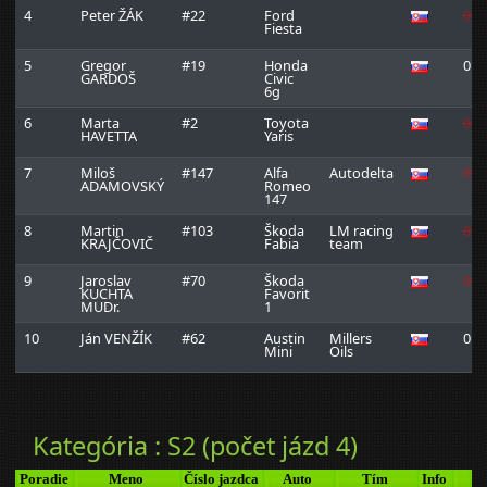
4
Peter ŽÁK
#22
Ford
0:1
Fiesta
5
Gregor
#19
Honda
0:1
GARDOŠ
Civic
6g
6
Marta
#2
Toyota
0:2
HAVETTA
Yaris
7
Miloš
#147
Alfa
Autodelta
0:1
ADAMOVSKÝ
Romeo
147
8
Martin
#103
Škoda
LM racing
0:1
KRAJČOVIČ
Fabia
team
9
Jaroslav
#70
Škoda
0:1
KUCHTA
Favorit
MUDr.
1
10
Ján VENŽÍK
#62
Austin
Millers
0:1
Mini
Oils
Kategória : S2 (počet jázd 4)
Poradie
Meno
Číslo jazdca
Auto
Tím
Info