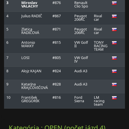
3
Miroslav
#876
Renault
0
VALACHY
Clio Spo
4
Julius RADIČ
#867
Peugot
Rival
0
206RC
car
5
Zlatica
#871
Peugot
Rival
0
RADIČOVÁ
206RC
car
6
Antonio
#815
VW Golf
TONY
0
MÄKKÝ
II
RACING
TEAM
7
LOSI
#805
VW Golf
0
IV
8
Alojz KAJAN
#824
Audi A3
0
9
Katarína
#828
Audi A3
0
KRAJČOVIČOVÁ
10
František
#816
Ford
LM
0
GREGORÍK
Sierra
racing
team
Kategória : OPEN (počet jázd 4)