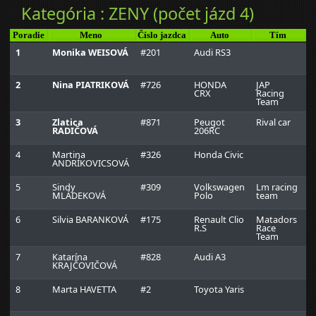
Kategória : ZENY (počet jázd 4)
Poradie
Meno
Číslo jazdca
Auto
Tím
In
1
Monika WEISOVÁ
#201
Audi RS3
2
Nina PIATRIKOVÁ
#726
HONDA
JAP
CRX
Racing
Team
3
Zlatica
#871
Peugot
Rival car
RADIČOVÁ
206RC
4
Martina
#326
Honda Civic
ANDRÍKOVICSOVÁ
5
Sindy
#309
Volkswagen
Lm racing
MLÁDEKOVÁ
Polo
team
6
Silvia BARANKOVÁ
#175
Renault Clio
Matadors
R.S
Race
Team
7
Katarína
#828
Audi A3
KRAJČOVIČOVÁ
8
Marta HAVETTA
#2
Toyota Yaris