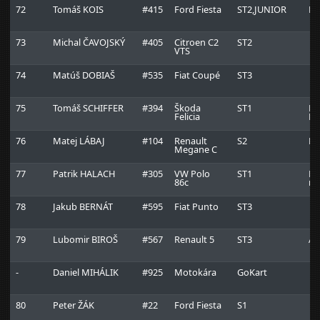
72
Tomáš KOIS
#415
Ford Fiesta
ST2,JUNIOR
KO
73
Michal ČAVOJSKÝ
#405
Citroen C2
ST2
VTS
74
Matúš DOBIAŠ
#535
Fiat Coupé
ST3
75
Tomáš SCHIFFER
#394
Škoda
ST1
BT
Felicia
Ra
76
Matej LÁBAJ
#104
Renault
S2
Ra
Megane C
77
Patrik HALACH
#305
VW Polo
ST1
Ma
86c
mo
78
Jakub BERNÁT
#595
Fiat Punto
ST3
79
Lubomir BIROŠ
#567
Renault 5
ST3
Au
-
Daniel MIHÁLIK
#925
Motokára
GoKart
80
Peter ŽÁK
#22
Ford Fiesta
S1