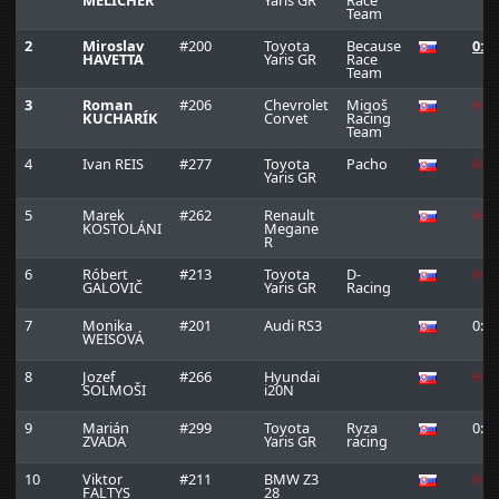
Team
2
Miroslav
#200
Toyota
Because
0:1
HAVETTA
Yaris GR
Race
Team
3
Roman
#206
Chevrolet
Migoš
0:1:
KUCHARÍK
Corvet
Racing
Team
4
Ivan REIS
#277
Toyota
Pacho
0:1:
Yaris GR
5
Marek
#262
Renault
0:1:
KOSTOLÁNI
Megane
R
6
Róbert
#213
Toyota
D-
0:1:
GALOVIČ
Yaris GR
Racing
7
Monika
#201
Audi RS3
0:1:
WEISOVÁ
8
Jozef
#266
Hyundai
0:1:
SOLMOŠI
i20N
9
Marián
#299
Toyota
Ryza
0:1:
ZVADA
Yaris GR
racing
10
Viktor
#211
BMW Z3
0:1:
FALTYS
28