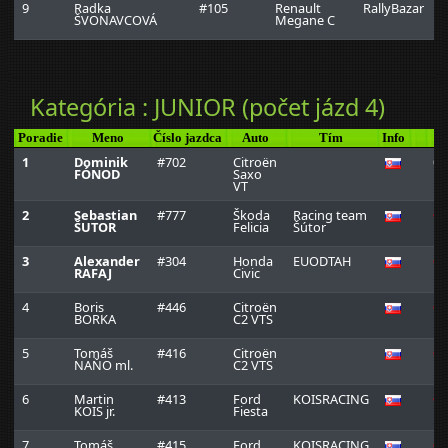
9
Radka
#105
Renault
RallyBazar
ŠVONAVCOVÁ
Megane C
Kategória : JUNIOR (počet jázd 4)
Poradie
Meno
Číslo jazdca
Auto
Tím
Info
J
1
Dominik
#702
Citroën
0:
FÓNOD
Saxo
VT
2
Sebastian
#777
Škoda
Racing team
0:
ŠUTOR
Felicia
Šútor
3
Alexander
#304
Honda
EUODTAH
0:
RAFAJ
Civic
4
Boris
#446
Citroën
0:
BORKA
C2 VTS
5
Tomáš
#416
Citroën
0:
NAŇO ml.
C2 VTS
6
Martin
#413
Ford
KOISRACING
0:
KOIS jr.
Fiesta
7
Tomáš
#415
Ford
KOISRACING
0: