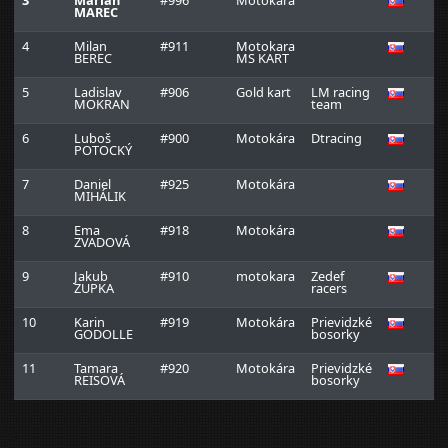
3
Marián
#996
Motokára
0:
MAREC
4
Milan
#911
Motokara
0:
BEREC
MS KART
5
Ladislav
#906
Gold kart
LM racing
0:
MOKRAN
team
6
Luboš
#900
Motokára
Dtracing
0:
POTOCKÝ
7
Daniel
#925
Motokára
0:
MIHÁLIK
8
Ema
#918
Motokára
0:
ZVADOVÁ
9
Jakub
#910
motokara
Zedef
0:
ZUPKA
racers
10
Karin
#919
Motokára
Prievidzké
0
GODOLLE
bosorky
11
Tamara
#920
Motokára
Prievidzké
0
REISOVÁ
bosorky