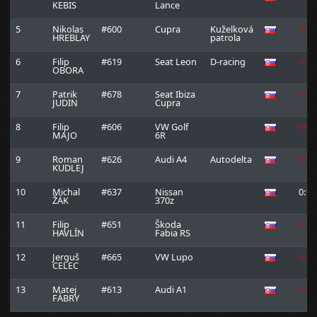
KEBIS
Lance
5
Nikolas
#600
Cupra
Kuželková
0:1:
HREBLAY
patrola
6
Filip
#619
Seat Leon
D-racing
0:1:
OBORA
7
Patrik
#678
Seat Ibiza
0:1:
JUDIN
Cupra
8
Filip
#606
VW Golf
DNF
MAJO
6R
9
Roman
#626
Audi A4
Autodelta
0:1:
KUDLEJ
10
Michal
#637
Nissan
0:1:
ŽÁK
370z
11
Filip
#651
Škoda
0:1:
HAVLÍN
Fabia RS
12
Jerguš
#665
VW Lupo
0:2:
CELEC
13
Matej
#613
Audi A1
0:1:
FÁBRY