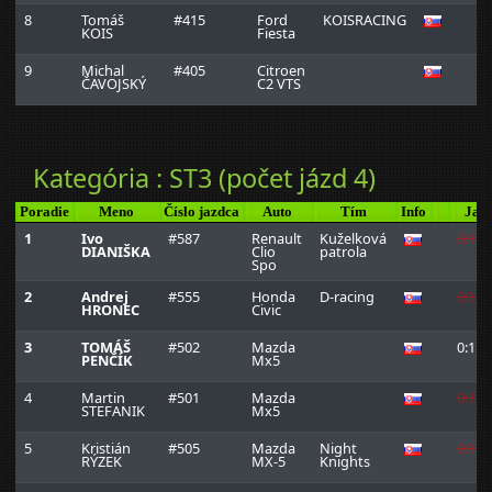
8
Tomáš
#415
Ford
KOISRACING
0:
KOIS
Fiesta
9
Michal
#405
Citroen
0:
ČAVOJSKÝ
C2 VTS
Kategória : ST3 (počet jázd 4)
Poradie
Meno
Číslo jazdca
Auto
Tím
Info
Jaz
1
Ivo
#587
Renault
Kuželková
0:1:3
DIANIŠKA
Clio
patrola
Spo
2
Andrej
#555
Honda
D-racing
0:1:3
HRONEC
Civic
3
TOMÁŠ
#502
Mazda
0:1:3
PENČÍK
Mx5
4
Martin
#501
Mazda
0:1:4
STEFANIK
Mx5
5
Kristián
#505
Mazda
Night
0:1:4
RÝZEK
MX-5
Knights