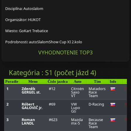
Disciplína: Autoslalom
Organizátor: HUKOT
Miesto: GoKart Trebatice
Podrobnosti: autoSlalomShow Cup XI 2.kolo
VYHODNOTENIE TOP3
Kategória : S1 (počet jázd 4)
Poradie
Meno
Číslo jazdca
Auto
Tím
Info
Ja
1
Zdeněk
#12
Citroën
Matadors
0:1
GERGEL st.
Saxo
Race
VT
Team
2
Róbert
#69
VW
D-Racing
0:1
GALOVIČ jr.
Lupo
Gti
3
Roman
#623
Mazda
Because
0:1
LANDL
mx-5
Race
Team