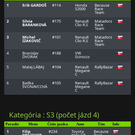
1
Erik GARDOŠ
#114
Honda
Because
0
S2000
Race
Team
2
Silvia
#175
Renault
Matadors
0
BARANKOVÁ
Clio R.S
Race
Team
3
Michal
#101
Renault
Matadors
0
IZAKOVIČ
Clio R.S
Race
Team
4
Branislav
#188
VW
0
DVORÁK
Scirocco
5
Matej LÁBAJ
#104
Renault
RallyBazar
0
Megane
C
6
Radka
#105
Renault
RallyBazar
0
ŠVONAVCOVÁ
Megane
C
Kategória : S3 (počet jázd 4)
Poradie
Meno
Číslo jazdca
Auto
Tím
Info
Ja
1
Filip
#234
Toyota
Because
0:1:
MELICHER
Yaris GR
Race