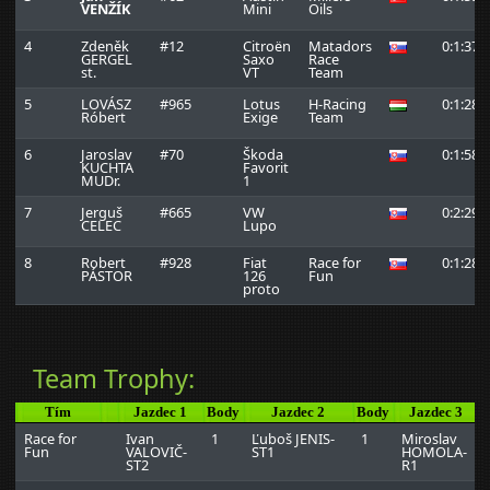
VENŽÍK
Mini
Oils
4
Zdeněk
#12
Citroën
Matadors
0:1:37.
GERGEL
Saxo
Race
st.
VT
Team
5
LOVÁSZ
#965
Lotus
H-Racing
0:1:28.
Róbert
Exige
Team
6
Jaroslav
#70
Škoda
0:1:58.
KUCHTA
Favorit
MUDr.
1
7
Jerguš
#665
VW
0:2:29.
CELEC
Lupo
8
Robert
#928
Fiat
Race for
0:1:28.
PÁSTOR
126
Fun
proto
Team Trophy:
Tím
Jazdec 1
Body
Jazdec 2
Body
Jazdec 3
Race for
Ivan
1
Ľuboš JENIS-
1
Miroslav
Fun
VALOVIČ-
ST1
HOMOLA-
ST2
R1