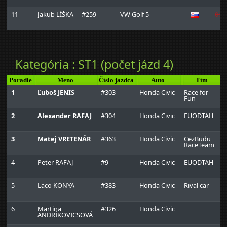
11
Jakub LÍŠKA
#259
VW Golf 5
0:2:
Kategória : ST1 (počet jázd 4)
Poradie
Meno
Číslo jazdca
Auto
Tím
1
Ľuboš JENIS
#303
Honda Civic
Race for
Fun
2
Alexander RAFAJ
#304
Honda Civic
EUODTAH
3
Matej VRETENÁR
#363
Honda Civic
CezBudu
RaceTeam
4
Peter RAFAJ
#9
Honda Civic
EUODTAH
5
Laco KONYA
#383
Honda Civic
Rival car
6
Martina
#326
Honda Civic
ANDRÍKOVICSOVÁ