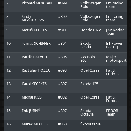
7
Richard MOKRAN
#399
Volkswagen
Lm racing
Polo
team
8
Sindy
#309
Volkswagen
Lm racing
MLÁDEKOVÁ
Polo
team
9
Matúš KOTTEŠ
#311
Honda Civic
JAP Racing
Team
10
Tomáš SCHIFFER
#394
Škoda
BT-Power
Felicia
Racing
11
Patrik HALACH
#305
VW Polo
Majer
86c
motorsport
12
Rastislav HOZZA
#393
Opel Corsa
Fat &
Furious
13
Karol KECSKÉS
#397
Škoda 125
14
Michal KISS
#382
Opel Corsa
Fat &
Furious
15
Erik JURNÝ
#307
Škoda
ERROR
Octavia
Team
16
Marek MIKULEC
#350
Škoda fabia