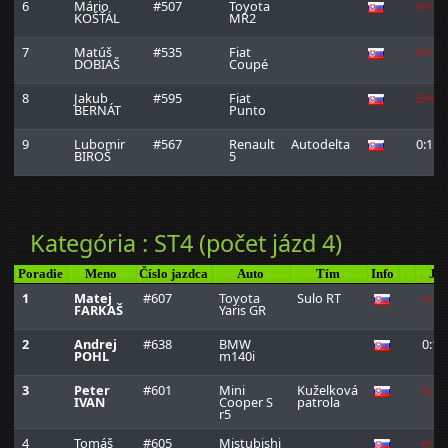
6
Mário
#507
Toyota
0:1:4
KOŠŤÁL
MR2
7
Matúš
#535
Fiat
0:1:4
DOBIAŠ
Coupé
8
Jakub
#595
Fiat
DNF
BERNÁT
Punto
9
Lubomir
#567
Renault
Autodelta
0:1:4
BIROŠ
5
Kategória : ST4 (počet jázd 4)
Poradie
Meno
Číslo jazdca
Auto
Tím
Info
Jaz
1
Matej
#607
Toyota
Sulo RT
0:1:
FARKAŠ
Yaris GR
2
Andrej
#638
BMW
0:1:
POHL
m140i
3
Peter
#601
Mini
Kuželková
0:1:
IVAN
Cooper S
patrola
r5
4
Tomáš
#605
Mistubishi
0:1: