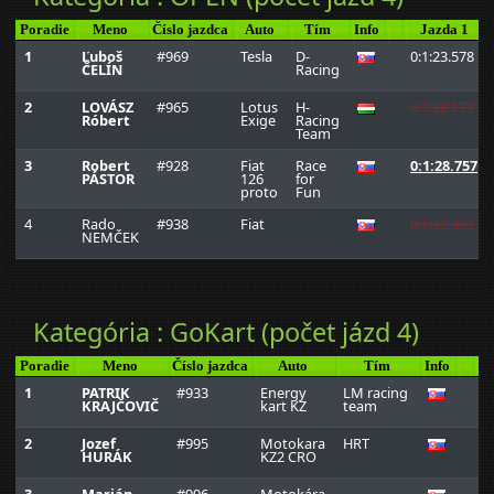
Poradie
Meno
Číslo jazdca
Auto
Tím
Info
Jazda 1
1
Ľuboš
#969
Tesla
D-
0:1:23.578
ČELÍN
Racing
2
LOVÁSZ
#965
Lotus
H-
0:1:28.172
Róbert
Exige
Racing
Team
3
Robert
#928
Fiat
Race
0:1:28.757
PÁSTOR
126
for
proto
Fun
4
Rado
#938
Fiat
0:1:32.393
NEMČEK
Kategória : GoKart (počet jázd 4)
Poradie
Meno
Číslo jazdca
Auto
Tím
Info
1
PATRIK
#933
Energy
LM racing
0:
KRAJČOVIČ
kart KZ
team
2
Jozef
#995
Motokara
HRT
0:
HURÁK
KZ2 CRO