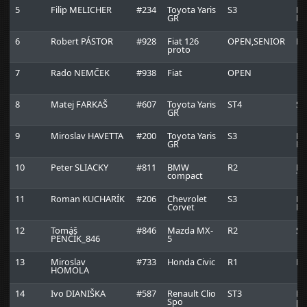
5
Filip MELICHER
#234
Toyota Yaris
S3
Be
GR
Ra
6
Robert PÁSTOR
#928
Fiat 126
OPEN,SENIOR
Ra
proto
7
Rado NEMČEK
#938
Fiat
OPEN
8
Matej FARKAŠ
#607
Toyota Yaris
ST4
Su
GR
9
Miroslav HAVETTA
#200
Toyota Yaris
S3
Be
GR
Ra
10
Peter SLIACKY
#811
BMW
R2
H-
compact
Te
11
Roman KUCHARÍK
#206
Chevrolet
S3
Mi
Corvet
Ra
12
Tomáš
#846
Mazda MX-
R2
Su
PENČÍK_846
5
13
Miroslav
#733
Honda Civic
R1
Ra
HOMOLA
14
Ivo DIANIŠKA
#587
Renault Clio
ST3
Ku
Spo
pa