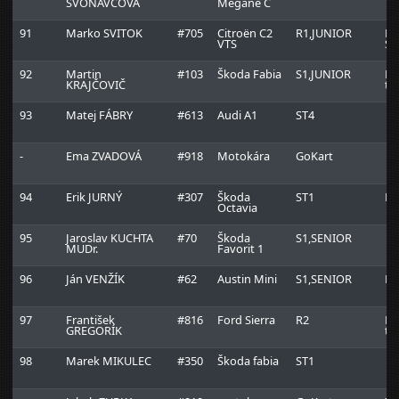
ŠVONAVCOVÁ
Megane C
91
Marko SVITOK
#705
Citroën C2
R1,JUNIOR
Ra
VTS
Sv
92
Martin
#103
Škoda Fabia
S1,JUNIOR
LM
KRAJČOVIČ
te
93
Matej FÁBRY
#613
Audi A1
ST4
-
Ema ZVADOVÁ
#918
Motokára
GoKart
94
Erik JURNÝ
#307
Škoda
ST1
ER
Octavia
95
Jaroslav KUCHTA
#70
Škoda
S1,SENIOR
MUDr.
Favorit 1
96
Ján VENŽÍK
#62
Austin Mini
S1,SENIOR
Mil
97
František
#816
Ford Sierra
R2
LM
GREGORÍK
te
98
Marek MIKULEC
#350
Škoda fabia
ST1