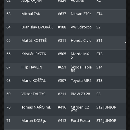
62
Alojz KAJAN
#824
Audi A3
R2
63
Michal ŽÁK
#637
Nissan 370z
ST4
64
Branislav DVORÁK
#188
VW Scirocco
S2
65
Matúš KOTTEŠ
#311
Honda Civic
ST1
JA
Te
66
Kristián RÝZEK
#505
Mazda MX-
ST3
Ni
5
Kn
67
Filip HAVLÍN
#651
Škoda Fabia
ST4
RS
68
Mário KOŠŤÁL
#507
Toyota MR2
ST3
69
Viktor FALTYS
#211
BMW Z3 28
S3
70
Tomáš NAŇO ml.
#416
Citroën C2
ST2,JUNIOR
VTS
71
Martin KOIS jr.
#413
Ford Fiesta
ST2,JUNIOR
KO