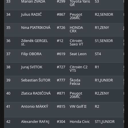
33
Marián ZVADA
#299
Toyota Yaris
S3
Ry
GR
34
Julius RADIČ
#867
Peugot
R2,SENIOR
Ri
206RC
35
Nina PIATRIKOVÁ
#726
HONDA
R1,ZENY
JA
CRX
Te
36
Zdeněk GERGEL
#12
Citroën
S1,SENIOR
Ma
st.
Saxo VT
Ra
37
Filip OBORA
#619
Seat Leon
ST4
D-
38
Juraj SVITOK
#727
Citroën C2
R1
Ra
VTS
Sv
39
Sebastian ŠUTOR
#777
Škoda
R1,JUNIOR
Ra
Felicia
Šú
40
Zlatica RADIČOVÁ
#871
Peugot
R2,ZENY
Ri
206RC
41
Antonio MÄKKÝ
#815
VW Golf II
R2
T
RA
T
42
Alexander RAFAJ
#304
Honda Civic
ST1,JUNIOR
E