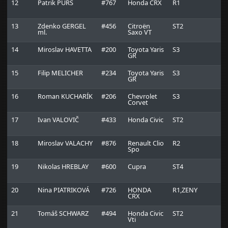
12
Patrik PURŠ
#767
Honda CRX
R1
J
T
13
Zdenko GERGEL
#456
Citroën
ST2
M
ml.
Saxo VT
R
14
Miroslav HAVETTA
#200
Toyota Yaris
S3
B
GR
R
15
Filip MELICHER
#234
Toyota Yaris
S3
B
GR
R
16
Roman KUCHARÍK
#206
Chevrolet
S3
M
Corvet
R
17
Ivan VALOVIČ
#433
Honda Civic
ST2
R
18
Miroslav VALACHY
#876
Renault Clio
R2
Spo
19
Nikolas HREBLAY
#600
Cupra
ST4
K
p
20
Nina PIATRIKOVÁ
#726
HONDA
R1,ZENY
J
CRX
T
21
Tomáš SCHWARZ
#494
Honda Civic
ST2
R
Vti