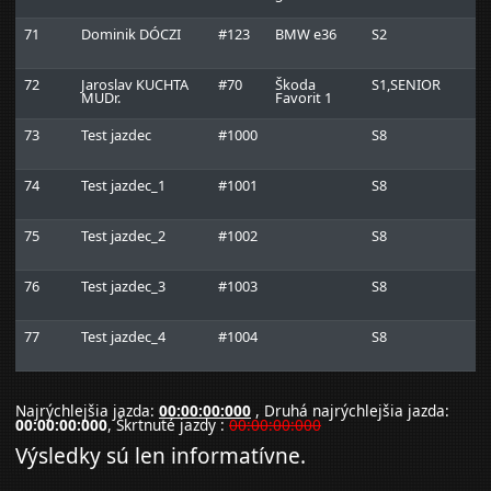
71
Dominik DÓCZI
#123
BMW e36
S2
72
Jaroslav KUCHTA
#70
Škoda
S1,SENIOR
MUDr.
Favorit 1
73
Test jazdec
#1000
S8
74
Test jazdec_1
#1001
S8
75
Test jazdec_2
#1002
S8
76
Test jazdec_3
#1003
S8
77
Test jazdec_4
#1004
S8
Najrýchlejšia jazda:
00:00:00:000
, Druhá najrýchlejšia jazda:
00:00:00:000
, Škrtnuté jazdy :
00:00:00:000
Výsledky sú len informatívne.