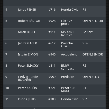
4
János FEHÉR
#716
Honda Civic
R1
H
T
5
Robert PÁSTOR
#928
Fiat 126
OPEN,SENIOR
R
proto
-
Milan BEREC
#911
MS KART
GoKart
L
KZ9 125
T
6
Jan POLACEK
#612
Porsche
ST4
S
GT4RS
7
István SIMON
#940
Arcobaleno
OPEN,SENIOR
8
Peter SLIACKY
#811
BMW
R2
H
compact
T
9
Hedvig Tunde
#959
Predator
OPEN,ZENY
BOGNÁR
10
Peter KAHÚN
#721
Pežot 106
R1
R
MAXI
11
Ľuboš JENIS
#303
Honda Civic
ST1
R