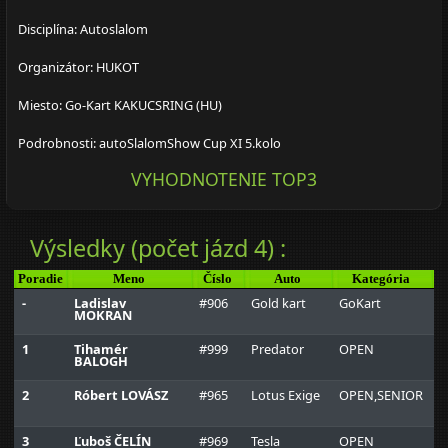
Disciplína: Autoslalom
Organizátor: HUKOT
Miesto: Go-Kart KAKUCSRING (HU)
Podrobnosti: autoSlalomShow Cup XI 5.kolo
VYHODNOTENIE TOP3
Výsledky (počet jázd 4) :
Poradie
Meno
Číslo
Auto
Kategória
-
Ladislav
#906
Gold kart
GoKart
L
MOKRAN
t
1
Tihamér
#999
Predator
OPEN
BALOGH
2
Róbert LOVÁSZ
#965
Lotus Exige
OPEN,SENIOR
H
T
3
Ľuboš ČELÍN
#969
Tesla
OPEN
D