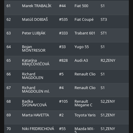
61
Marek TRABALÍK
#44
Fiat 500
S1
62
Matúš DOBIAŠ
#535
Fiat Coupé
ST3
63
Peter LUBJÁK
#333
Trabant 601
ST1
64
Bojan
#33
Yugo 55
S1
MONTRESOR
65
Katarína
#828
Audi A3
R2,ZENY
KRAJČOVIČOVÁ
66
Richard
#5
Renault Clio
S1
A
MAGDOLEN
H
67
Richard
#4
Renault Clio
S1
A
MAGDOLEN ml.
H
68
Radka
#105
Renault
S2,ZENY
R
ŠVONAVCOVÁ
Megane C
69
Marta HAVETTA
#2
Toyota Yaris
S1,ZENY
70
Niki FRIDRICHOVÁ
#55
Mazda MX-
S1,ZENY
5