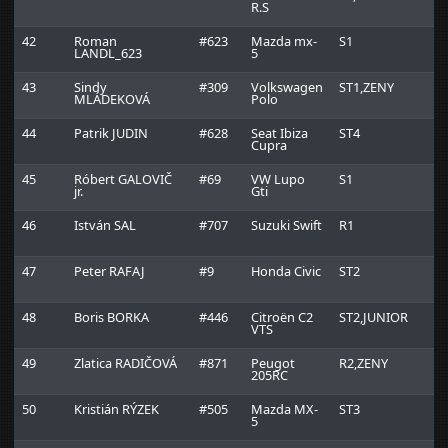
R.S
R
42
Roman
#623
Mazda mx-
S1
B
LANDL_623
5
R
43
Sindy
#309
Volkswagen
ST1,ZENY
L
MLÁDEKOVÁ
Polo
t
44
Patrik JUDIN
#628
Seat Ibiza
ST4
Cupra
45
Róbert GALOVIČ
#69
VW Lupo
S1
D
jr.
Gti
46
István SAL
#707
Suzuki Swift
R1
47
Peter RAFAJ
#9
Honda Civic
ST2
E
48
Boris BORKA
#446
Citroën C2
ST2,JUNIOR
VTS
49
Zlatica RADIČOVÁ
#871
Peugot
R2,ZENY
R
205RC
50
Kristián RÝZEK
#505
Mazda MX-
ST3
N
5
K