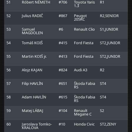
51
Róbert NÉMETH
#706
Toyota Yaris
R1
1.3
52
Julius RADIČ
#867
Peugot
R2,SENIOR
R
205RC
53
Samuel
#6
Renault Clio
S1,JUNIOR
A
MAGDOLEN
H
54
Tomáš KOIŠ
#415
Ford Fiesta
ST2,JUNIOR
K
55
Martin KOIŠ jr.
#413
Ford Fiesta
ST2,JUNIOR
K
56
Alojz KAJAN
#824
Audi A3
R2
57
Filip HAVLÍN
#651
Škoda Fabia
ST4
RS
58
Adam HAVLÍN
#615
Škoda Fabia
ST4
RS
59
Matej LÁBAJ
#104
Renault
S2
R
Megane C
60
Jaroslava Tomko-
#10
Honda Civic
ST2,ZENY
E
KRALOVA