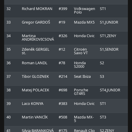
32
Richard MOKRAN
#399
Volkswagen
ST1
L
Polo
t
33
Gregor GARDOŠ
#19
Mazda MX5
S1,JUNIOR
B
34
Martina
#326
Honda Civic
ST1,ZENY
ANDRÍKOVICSOVÁ
35
Zdeněk GERGEL
#12
Citroën
S1,SENIOR
M
st.
Saxo VT
R
36
Roman LANDL
#78
Honda
S2
S2000
37
Tibor GLOZNEK
#214
Seat Ibiza
S3
38
Matej POLACEK
#698
Porsche
ST4,JUNIOR
S
GT4RS
39
Laco KONYA
#383
Honda Civic
ST1
R
40
Martin VANCÍK
#508
Mazda MX-
ST3
5
41
Silvia BARANKOVÁ
#175
Renault Clio
S2,ZENY
M