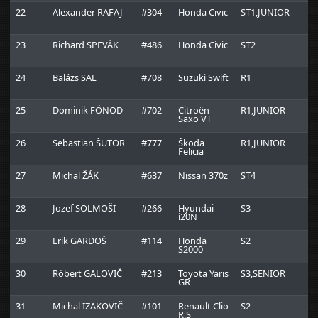
22
Alexander RAFAJ
#304
Honda Civic
ST1,JUNIOR
E
23
Richard SPEVÁK
#486
Honda Civic
ST2
M
R
24
Balázs SAL
#708
Suzuki Swift
R1
25
Dominik FÓNOD
#702
Citroën
R1,JUNIOR
Saxo VT
26
Sebastian ŠUTOR
#777
Škoda
R1,JUNIOR
R
Felicia
Š
27
Michal ŽÁK
#637
Nissan 370z
ST4
28
Jozef SOLMOŠI
#266
Hyundai
S3
i20N
29
Erik GARDOŠ
#114
Honda
S2
B
S2000
R
30
Róbert GALOVIČ
#213
Toyota Yaris
S3,SENIOR
D
GR
31
Michal IZAKOVIČ
#101
Renault Clio
S2
M
R.S
R