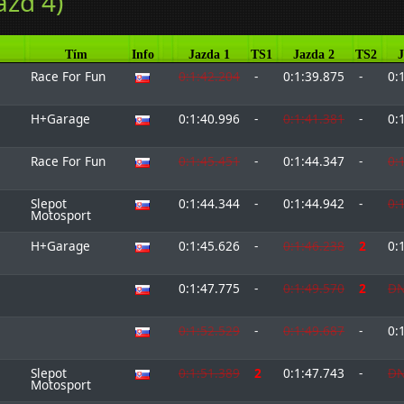
ázd 4)
Tím
Info
Jazda 1
TS1
Jazda 2
TS2
J
Race For Fun
0:1:42.204
-
0:1:39.875
-
0:
H+Garage
0:1:40.996
-
0:1:41.381
-
0:
Race For Fun
0:1:45.451
-
0:1:44.347
-
0:
Slepot
0:1:44.344
-
0:1:44.942
-
0:
Motosport
H+Garage
0:1:45.626
-
0:1:46.238
2
0:
0:1:47.775
-
0:1:49.570
2
DN
0:1:52.529
-
0:1:49.687
-
0:
Slepot
0:1:51.389
2
0:1:47.743
-
DN
Motosport