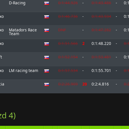
D-Racing
0:1:44.926
-
0:1:43.486
-
0:
xo
0:1:46.736
-
0:1:43.934
-
0:
xo
Matadors Race
DNF
-
0:1:47.282
-
0:
Team
xo
0:1:51.566
2
0:1:48.220
-
0:
ft
0:1:52.154
-
0:1:53.481
-
0:
xo
LM racing team
0:1:57.534
-
0:1:55.701
-
0:
cia
0:2:26.909
20
0:2:4.816
-
0:
zd 4)