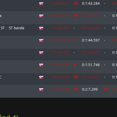
0:2:9.052
20
0:1:43.284
-
0:
a
0:2:46.115
20
0:1:46.737
-
0:
 ST
ST banda
0:1:49.674
-
0:1:46.420
-
0:
0:1:53.568
2
0:1:44.597
-
0:
0:1:50.723
-
0:1:49.701
-
0:
0:1:56.733
4
0:1:51.746
-
0:
C
0:2:18.224
20
0:2:12.092
-
0:
0:2:10.469
20
0:2:7.299
20
0: