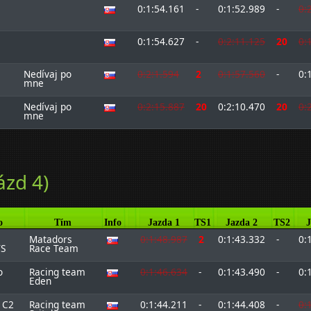
0:1:54.161
-
0:1:52.989
-
0:
0:1:54.627
-
0:2:11.125
20
0:
Nedívaj po
0:2:1.594
2
0:1:57.560
-
0:
mne
Nedívaj po
0:2:15.887
20
0:2:10.470
20
0:
mne
ázd 4)
o
Tím
Info
Jazda 1
TS1
Jazda 2
TS2
J
Matadors
0:1:48.987
2
0:1:43.332
-
0:
TS
Race Team
o
Racing team
0:1:46.634
-
0:1:43.490
-
0:
Eden
 C2
Racing team
0:1:44.211
-
0:1:44.408
-
0: