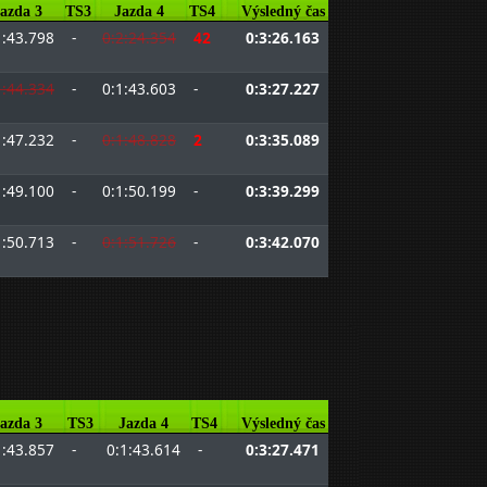
azda 3
TS3
Jazda 4
TS4
Výsledný čas
1:43.798
-
0:2:24.354
42
0:3:26.163
1:44.334
-
0:1:43.603
-
0:3:27.227
1:47.232
-
0:1:48.828
2
0:3:35.089
1:49.100
-
0:1:50.199
-
0:3:39.299
1:50.713
-
0:1:51.726
-
0:3:42.070
azda 3
TS3
Jazda 4
TS4
Výsledný čas
1:43.857
-
0:1:43.614
-
0:3:27.471