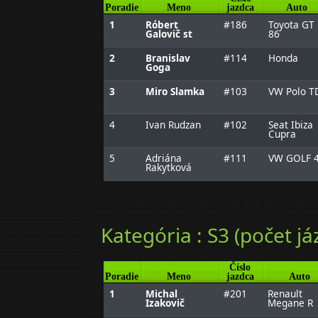
Poradie
Meno
jazdca
Auto
1
Róbert
#186
Toyota GT
Galovič st
86
2
Branislav
#114
Honda
Goga
3
Miro Slamka
#103
VW Polo T
4
Ivan Rudzan
#102
Seat Ibiza
Cupra
5
Adriána
#111
VW GOLF 
Rakytková
Kategória : S3 (počet já
Číslo
Poradie
Meno
jazdca
Auto
1
Michal
#201
Renault
Izakovič
Megane R