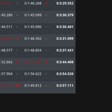
2:0.834
-
0:1:46.268
2
0:3:29.552
1:45.280
-
0:1:45.099
-
0:3:30.379
1:44.511
-
0:1:45.890
-
0:3:30.401
1:46.836
2
0:1:46.502
-
0:3:31.099
1:48.577
-
0:1:48.854
-
0:3:37.431
1:52.662
2
0:1:53.088
4
0:3:44.408
1:57.904
-
0:1:56.622
-
0:3:54.526
2:30.788
42
0:1:49.812
-
0:3:57.111