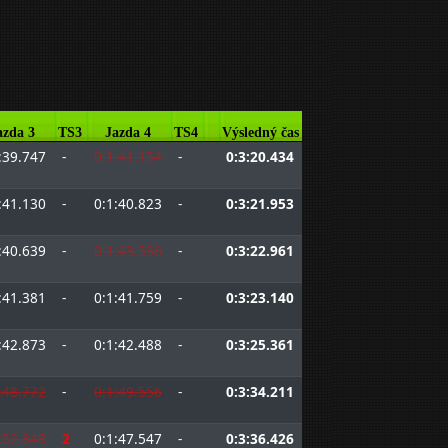
azda 3
TS3
Jazda 4
TS4
Výsledný čas
:39.747
-
0:1:41.154
-
0:3:20.434
:41.130
-
0:1:40.823
-
0:3:21.953
:40.639
-
0:1:43.536
-
0:3:22.961
:41.381
-
0:1:41.759
-
0:3:23.140
:42.873
-
0:1:42.488
-
0:3:25.361
:48.772
-
0:1:49.556
-
0:3:34.211
:52.848
2
0:1:47.547
-
0:3:36.426