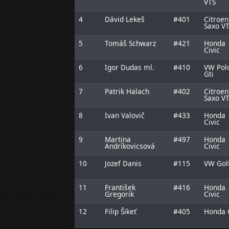
VTS
4
Dávid Lekeš
#401
Citroen
Saxo V
5
Tomáš Schwarz
#421
Honda
Civic
6
Igor Dudas ml.
#410
VW Pol
Gti
7
Patrik Halach
#402
Citroen
Saxo V
8
Ivan Valovič
#433
Honda
Civic
9
Martina
#497
Honda
Andríkovicsová
Civic
10
Jozef Danis
#115
VW Gol
11
František
#416
Honda
Gregorik
Civic
12
Filip Šikeť
#405
Honda 