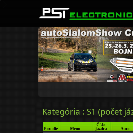
Kategória : S1 (počet já
Číslo
Poradie
Meno
jazdca
Auto