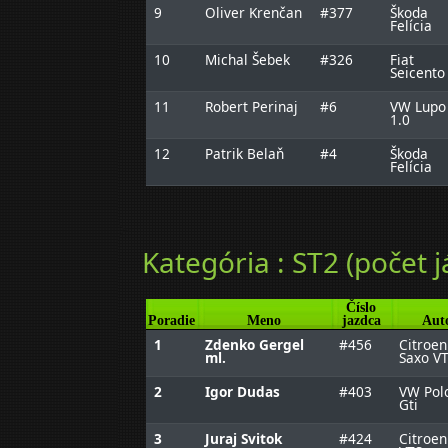
9
Oliver Krenčan
#377
Škoda
Felícia
10
Michal Šebek
#326
Fiat
Seicento
11
Robert Perinaj
#6
VW Lupo
1.0
12
Patrik Belaň
#4
Škoda
Felícia
Kategória : ST2 (počet j
Číslo
Poradie
Meno
jazdca
Aut
1
Zdenko Gergel
#456
Citroen
ml.
Saxo V
2
Igor Dudas
#403
VW Pol
Gti
3
Juraj Svitok
#424
Citroen