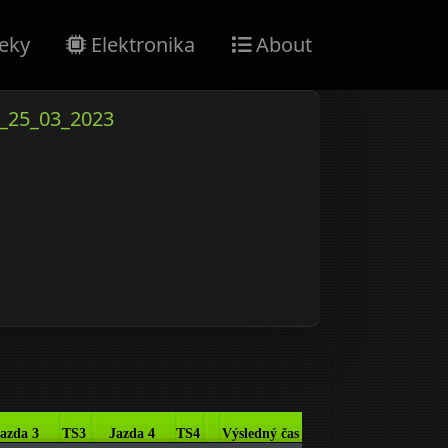
eky
Elektronika
About
_25_03_2023
azda 3
TS3
Jazda 4
TS4
Výsledný čas