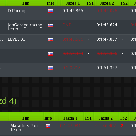
Tím
Info
Jazda 1
TS1
Jazda 2
TS2
J
D-Racing
0:1:42.365
-
0:1:46.026
-
0:
JapGarage racing
DNF
-
0:1:43.624
-
0:
team
DI
LEVEL 33
0:1:48.506
-
0:1:47.857
-
0:
0:1:52.484
-
0:1:50.356
-
0:
4
0:2:0.218
-
0:1:51.357
-
0:
zd 4)
Tím
Info
Jazda 1
TS1
Jazda 2
TS2
J
Matadors Race
0:1:47.931
-
0:1:46.402
2
0:
Team