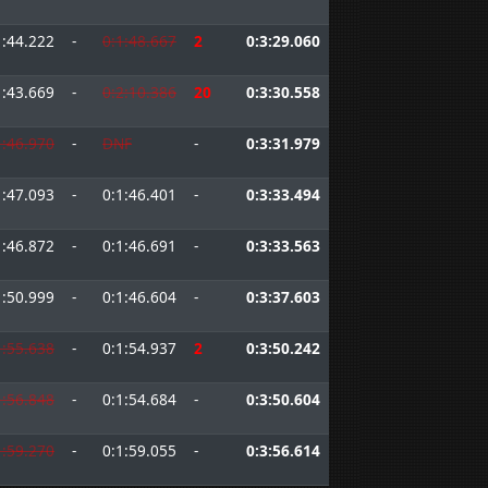
1:44.222
-
0:1:48.667
2
0:3:29.060
1:43.669
-
0:2:10.386
20
0:3:30.558
1:46.970
-
DNF
-
0:3:31.979
1:47.093
-
0:1:46.401
-
0:3:33.494
1:46.872
-
0:1:46.691
-
0:3:33.563
1:50.999
-
0:1:46.604
-
0:3:37.603
1:55.638
-
0:1:54.937
2
0:3:50.242
1:56.848
-
0:1:54.684
-
0:3:50.604
1:59.270
-
0:1:59.055
-
0:3:56.614