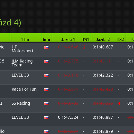
ázd 4)
Tím
Info
Jazda 1
TS1
Jazda 2
TS2
J
ic
HF
0:1:44.648
2
0:1:40.687
-
0:1
Motorsport
-5
JLM Racing
0:1:42.775
-
0:1:43.111
-
0:1
Team
LEVEL 33
0:1:43.118
-
0:1:42.322
-
0:1
Race For Fun
0:1:42.571
-
0:1:42.428
-
0:1
II
SS Racing
0:1:43.703
-
0:1:46.325
4
0:1
LEVEL 33
0:1:47.324
-
0:1:46.887
-
0:1
lio
0:1:51.577
-
0:1:48.879
-
0:1