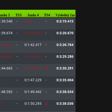
azda 3
TS3
Jazda 4
TS4
Výsledný čas
1:39.540
-
DNF
-
0:3:19.415
1:39.674
-
0:1:42.465
-
0:3:20.670
1:44.729
-
0:1:42.417
-
0:3:26.764
1:45.888
-
0:1:45.847
-
0:3:29.286
1:44.665
-
0:1:47.697
2
0:3:30.291
F
-
0:1:47.229
-
0:3:35.004
1:48.592
-
0:1:49.442
-
0:3:38.034
F
-
0:1:50.293
2
0:3:38.036