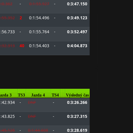
2:0.362
-
0:1:55.927
-
0:3:47.150
1:55.352
2
0:1:54.496
-
0:3:49.123
1:56.733
-
0:1:55.764
-
0:3:52.497
2:32.313
40
0:1:54.403
-
0:4:04.873
azda 3
TS3
Jazda 4
TS4
Výsledný čas
1:42.934
-
DNF
-
0:3:26.266
1:43.825
-
DNF
-
0:3:27.315
1:45.126
-
0:1:44.608
-
0:3:28.619