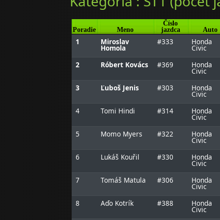
Kategória : ST1 (počet j
Číslo
Poradie
Meno
jazdca
Auto
1
Miroslav
#333
Honda
Homola
Civic
2
Róbert Kovács
#369
Honda
Civic
3
Ľuboš Jenis
#303
Honda
Civic
4
Tomi Hindi
#314
Honda
Civic
5
Momo Myers
#322
Honda
Civic
6
Lukáš Kouřil
#330
Honda
Civic
7
Tomáš Matula
#306
Honda
Civic
8
Aďo Kotrík
#388
Honda
Civic