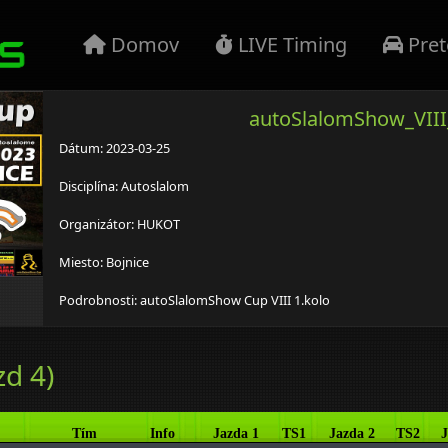
Domov
LIVE Timing
Pret
autoSlalomShow_VIII
Dátum: 2023-03-25
Disciplína: Autoslalom
Organizátor: HUKOT
Miesto: Bojnice
Podrobnosti: autoSlalomShow Cup VIII 1.kolo
zd 4)
Tím
Info
Jazda 1
TS1
Jazda 2
TS2
J