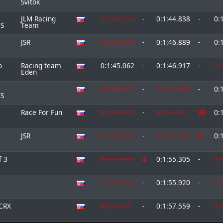
Svitok
JLM Racing
0:1:46.354
-
0:1:44.838
-
0:
TS
Team
JSR
0:1:52.045
-
0:1:46.889
-
0:
o
Racing team
0:1:45.062
-
0:1:46.917
-
0:
Eden
0:1:48.647
-
0:1:47.648
-
0:
TS
Race For Fun
0:1:47.760
-
0:2:4.213
20
0:
JSR
0:1:56.083
-
0:1:52.137
2
0:
f 3
0:1:57.949
4
0:1:55.305
-
0:
0:2:12.608
-
0:1:55.920
-
0:
CRX
0:2:1.873
-
0:1:57.559
-
0: