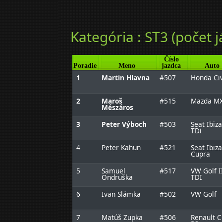
Kategória : ST3 (počet j
Číslo
Poradie
Meno
jazdca
Auto
1
Martin Hlavna
#507
Honda Civ
2
Maroš
#515
Mazda MX
Mészáros
3
Peter Výboch
#503
Seat Ibiza
TDi
4
Peter Kahun
#521
Seat Ibiza
Cupra
5
Samuel
#517
VW Golf I
Ondruška
TDI
6
Ivan Slámka
#502
VW Golf
7
Matúš Zupka
#506
Renault C