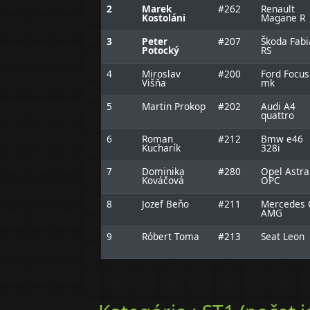
2
Marek
#262
Renault
Kostoláni
Magane R
3
Peter
#207
Škoda Fabi
Potocký
RS
4
Miroslav
#200
Ford Focus
Višňa
mk
5
Martin Prokop
#202
Audi A4
quattro
6
Roman
#212
Bmw e46
Kucharík
328i
7
Dominika
#280
Opel Astra
Kováčová
OPC
8
Jozef Beňo
#211
Mercedes 
AMG
9
Róbert Toma
#213
Seat Leon