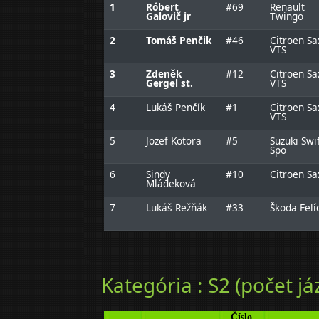
1
Róbert
#69
Renault
Galovič jr
Twingo
2
Tomáš Penčik
#46
Citroen Sa
VTS
3
Zdeněk
#12
Citroen Sa
Gergel st.
VTS
4
Lukáš Penčík
#1
Citroen Sa
VTS
5
Jozef Kotora
#5
Suzuki Swi
Spo
6
Sindy
#10
Citroen Sa
Mládeková
7
Lukáš Režňák
#33
Škoda Felí
Kategória : S2 (počet já
Číslo