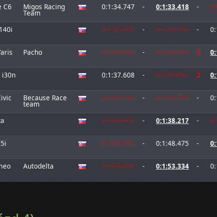
e C6
Migos Racing
0:1:34.747
-
0:1:33.418
-
D
Team
40i
0:1:36.790
-
0:1:36.904
-
0:
aris
Pacho
0:1:37.994
-
0:1:40.415
2
0:
 i30n
0:1:37.608
-
0:1:37.851
2
0:
ivic
Because Race
0:1:40.146
-
0:1:39.789
-
0:
team
za
0:1:39.469
-
0:1:38.217
-
0:
5i
0:1:50.661
-
0:1:48.475
-
0:
meo
Autodelta
0:1:54.078
-
0:1:53.334
-
0: