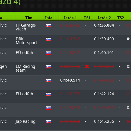
ázd 4)
o
Tím
Info
Jazda 1
TS1
Jazda 2
TS2
ivic
H+Garage-
0:1:39.706
-
0:1:36.084
-
0:
vtech
ivic
DRK
0:1:40.543
-
0:1:39.499
-
0:
Motorsport
ivic
EÚ odťah
0:1:40.857
-
0:1:40.101
-
0:
gen
LM Racing
0:2:14.706
20
0:1:40.224
-
0:
team
ivic
0:1:40.511
-
0:1:41.860
-
0:
ivic
EÚ odťah
0:1:45.353
-
0:1:42.124
-
0:
ivic
0:1:49.822
-
0:1:45.462
-
0:
ivic
Jap Racing
0:1:48.168
-
0:1:45.256
-
0: