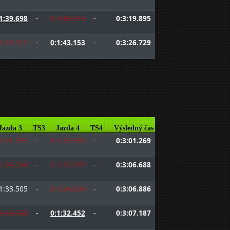
1:39.698
-
0:1:40.516
-
0:3:19.895
1:45.912
-
0:1:43.153
-
0:3:26.729
Jazda 3
TS3
Jazda 4
TS4
Výsledný čas
1:31.563
-
0:1:33.996
-
0:3:01.269
1:34.364
-
0:1:33.987
-
0:3:06.688
1:33.505
-
0:1:34.206
-
0:3:06.886
1:35.733
-
0:1:32.452
-
0:3:07.187