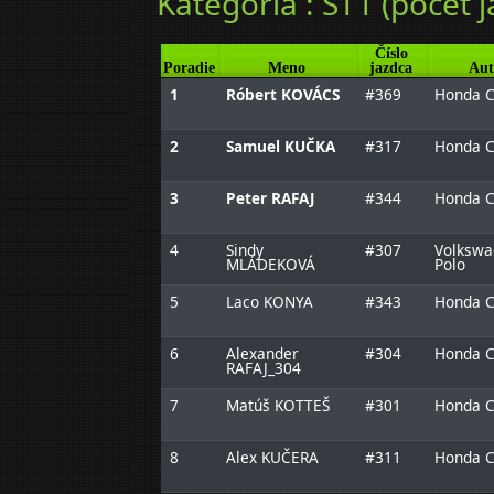
Kategória : ST1 (počet j
Číslo
Poradie
Meno
jazdca
Aut
1
Róbert KOVÁCS
#369
Honda C
2
Samuel KUČKA
#317
Honda C
3
Peter RAFAJ
#344
Honda C
4
Sindy
#307
Volkswa
MLÁDEKOVÁ
Polo
5
Laco KONYA
#343
Honda C
6
Alexander
#304
Honda C
RAFAJ_304
7
Matúš KOTTEŠ
#301
Honda C
8
Alex KUČERA
#311
Honda C