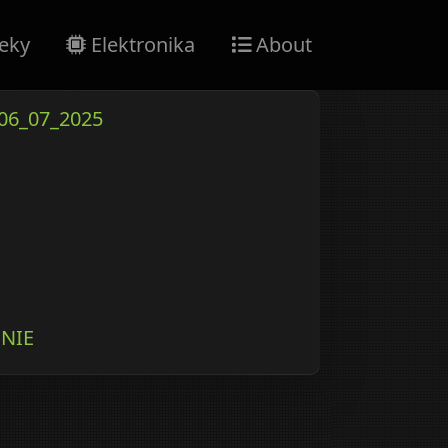
eky
Elektronika
About
06_07_2025
NIE