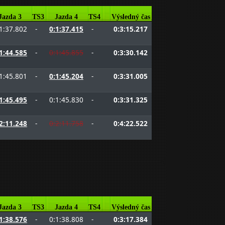
Jazda 3
TS3
Jazda 4
TS4
Výsledný čas
1:37.802
-
0:1:37.415
-
0:3:15.217
1:44.585
-
0:1:45.855
-
0:3:30.142
1:45.801
-
0:1:45.204
-
0:3:31.005
1:45.495
-
0:1:45.830
-
0:3:31.325
2:11.248
-
0:2:11.758
-
0:4:22.522
Jazda 3
TS3
Jazda 4
TS4
Výsledný čas
1:38.576
-
0:1:38.808
-
0:3:17.384