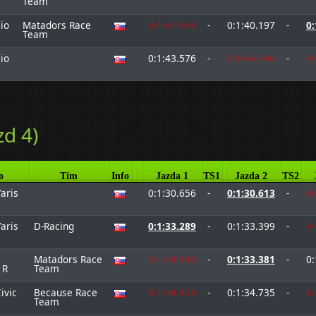
Team
io
Matadors Race
0:1:41.556
-
0:1:40.197
-
0:
Team
io
0:1:43.576
-
0:1:44.100
-
0:
zd 4)
o
Tím
Info
Jazda 1
TS1
Jazda 2
TS2
aris
0:1:30.656
-
0:1:30.613
-
0:
aris
D-Racing
0:1:33.289
-
0:1:33.399
-
0:
Matadors Race
0:1:34.543
-
0:1:33.381
-
0:
 R
Team
ivic
Because Race
0:1:34.804
-
0:1:34.735
-
0:
Team