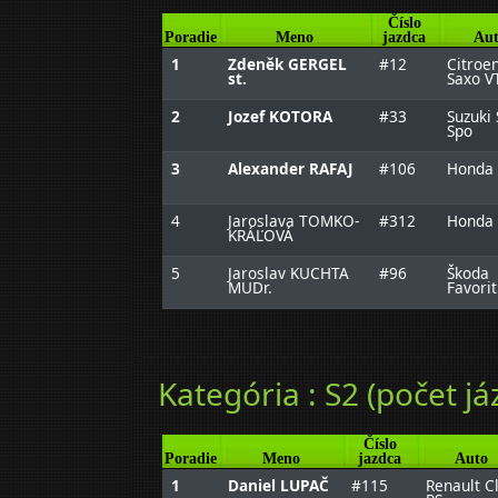
Číslo
Poradie
Meno
jazdca
Aut
1
Zdeněk GERGEL
#12
Citroe
st.
Saxo V
2
Jozef KOTORA
#33
Suzuki 
Spo
3
Alexander RAFAJ
#106
Honda 
4
Jaroslava TOMKO-
#312
Honda 
KRÁĽOVÁ
5
Jaroslav KUCHTA
#96
Škoda
MUDr.
Favorit
Kategória : S2 (počet já
Číslo
Poradie
Meno
jazdca
Auto
1
Daniel LUPAČ
#115
Renault Cl