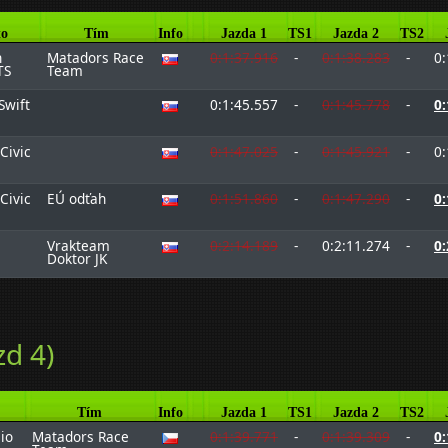
o
Tím
Info
Jazda 1
TS1
Jazda 2
TS2
n
Matadors Race
0:1:37.916
-
0:1:38.283
-
0:
TS
Team
Swift
0:1:45.557
-
0:1:45.778
-
0:
Civic
0:1:47.025
-
0:1:45.921
-
0:
Civic
EÚ odťah
0:1:51.860
-
0:1:47.290
-
0:
Vrakteam
0:2:14.189
-
0:2:11.274
-
0:
Doktor JK
zd 4)
Tím
Info
Jazda 1
TS1
Jazda 2
TS2
io
Matadors Race
0:1:39.771
-
0:1:39.309
-
0: