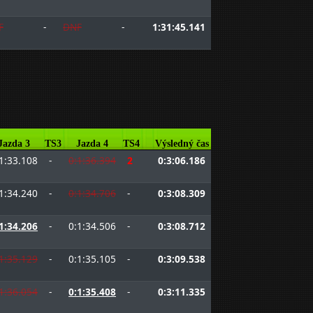
F
-
DNF
-
1:31:45.141
Jazda 3
TS3
Jazda 4
TS4
Výsledný čas
1:33.108
-
0:1:36.394
2
0:3:06.186
1:34.240
-
0:1:34.706
-
0:3:08.309
1:34.206
-
0:1:34.506
-
0:3:08.712
1:35.129
-
0:1:35.105
-
0:3:09.538
1:36.054
-
0:1:35.408
-
0:3:11.335