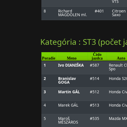
VTS
8
Richard
#401
Citroen
MAGDOLEN ml.
Saxo
Kategória : ST3 (počet j
Číslo
Poradie
Meno
jazdca
Auto
1
Ivo DIANIŠKA
#587
Renault C
Spo
2
Branislav
#514
Honda S2
GOGA
3
Martin GÁL
#512
Honda Civ
4
Marek GÁL
#513
Honda Civ
5
Maroš
#535
Mazda MX
MÉSZÁROS