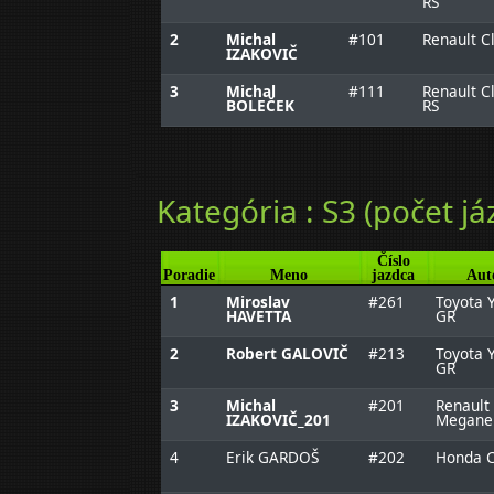
RS
2
Michal
#101
Renault Cl
IZAKOVIČ
3
Michal
#111
Renault Cl
BOLEČEK
RS
Kategória : S3 (počet já
Číslo
Poradie
Meno
jazdca
Aut
1
Miroslav
#261
Toyota Y
HAVETTA
GR
2
Robert GALOVIČ
#213
Toyota Y
GR
3
Michal
#201
Renault
IZAKOVIČ_201
Megane
4
Erik GARDOŠ
#202
Honda C