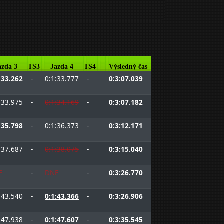
azda 3
TS3
Jazda 4
TS4
Výsledný čas
:33.262
-
0:1:33.777
-
0:3:07.039
:33.975
-
0:1:34.169
-
0:3:07.182
:35.798
-
0:1:36.373
-
0:3:12.171
:37.687
-
0:1:38.075
-
0:3:15.040
F
-
DNF
-
0:3:26.770
:43.540
-
0:1:43.366
-
0:3:26.906
:47.938
-
0:1:47.607
-
0:3:35.545