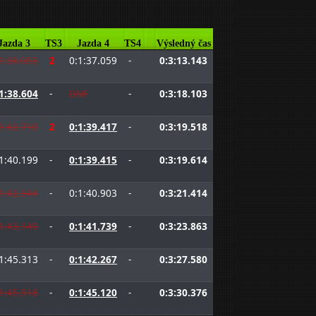
Jazda 3
TS3
Jazda 4
TS4
Výsledný čas
1:38.053
2
0:1:37.059
-
0:3:13.143
1:38.604
-
DNF
-
0:3:18.103
1:42.710
2
0:1:39.417
-
0:3:19.518
1:40.199
-
0:1:39.415
-
0:3:19.614
1:42.344
-
0:1:40.903
-
0:3:21.414
1:43.149
-
0:1:41.739
-
0:3:23.863
1:45.313
-
0:1:42.267
-
0:3:27.580
1:45.518
-
0:1:45.120
-
0:3:30.376