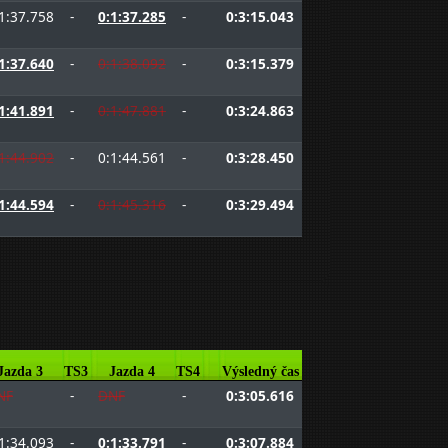
1:37.758
-
0:1:37.285
-
0:3:15.043
1:37.640
-
0:1:38.092
-
0:3:15.379
1:41.891
-
0:1:47.881
-
0:3:24.863
1:44.902
-
0:1:44.561
-
0:3:28.450
1:44.594
-
0:1:45.316
-
0:3:29.494
Jazda 3
TS3
Jazda 4
TS4
Výsledný čas
NF
-
DNF
-
0:3:05.616
1:34.093
-
0:1:33.791
-
0:3:07.884