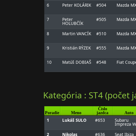
6
Peter KOLÁRIK
#504
Mazda MX
7
Peter
#505
Mazda MX
HOLUBČÍK
8
Martin VANCÍK
#510
Mazda MX
9
Kristián RÝZEK
#555
Mazda MX
10
Matúš DOBIAŠ
#548
Fiat Coup
Kategória : ST4 (počet j
Číslo
Poradie
Meno
jazdca
Auto
1
Lukáš SULO
#653
Subaru
Impreza 
2
Nikolas
#636
Seat Ibiza