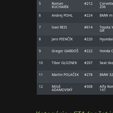
5
Roman
#212
Corvett
KUCHARÍK
Z06
6
Andrej POHL
#224
BMW m1
7
Ivan REIS
#614
Toyota Y
GR
8
Jaro PIENČÍK
#220
Hyundai
9
Gregor GARDOŠ
#222
Honda C
10
Tibor GLOZNEK
#207
Seat ibi
11
Martin POLAČEK
#278
BMW 32
12
Miloš
#308
Alfa Ro
ADAMOVSKÝ
147