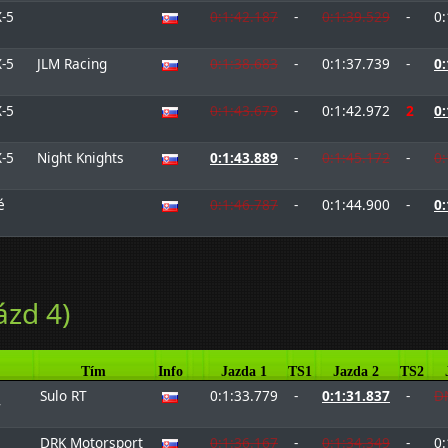
-5
0:1:42.187
-
0:1:39.529
-
0:
-5
JLM Racing
0:1:38.683
-
0:1:37.739
-
0:
-5
0:1:43.679
-
0:1:42.972
2
0:
-5
Night Knights
0:1:43.889
-
0:1:45.172
-
0:
é
0:1:46.787
-
0:1:44.900
-
0:
ázd 4)
Tím
Info
Jazda 1
TS1
Jazda 2
TS2
Sulo RT
0:1:33.779
-
0:1:31.837
-
D
W
DRK Motorsport
0:1:36.167
-
0:1:34.349
-
0: