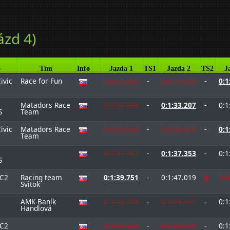
ázd 4)
o
Tím
Info
Jazda 1
TS1
Jazda 2
TS2
J
ivic
Race for Fun
0:1:35.038
-
0:1:33.819
-
0:1
Matadors Race
0:1:34.843
-
0:1:33.207
-
0:1
S
Team
ivic
Matadors Race
0:1:36.569
-
0:1:36.671
-
0:1
Team
0:1:37.742
-
0:1:37.353
-
0:1
S
 C2
Racing team
0:1:39.751
-
0:1:47.019
2
DN
Svitok
AMK-Baník
0:1:46.736
-
0:1:44.401
-
0:1
Handlová
 C2
0:1:48.998
-
0:1:48.508
-
0:1