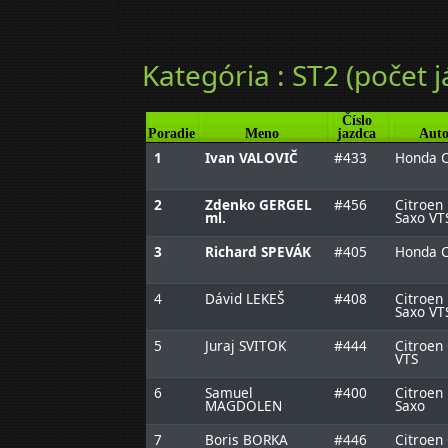
Kategória : ST2 (počet j
Číslo
Poradie
Meno
jazdca
Aut
1
Ivan VALOVIČ
#433
Honda C
2
Zdenko GERGEL
#456
Citroen
ml.
Saxo VT
3
Richard SPEVÁK
#405
Honda C
4
Dávid LEKEŠ
#408
Citroen
Saxo VT
5
Juraj SVITOK
#444
Citroen
VTS
6
Samuel
#400
Citroen
MAGDOLEN
Saxo
7
Boris BORKA
#446
Citroen